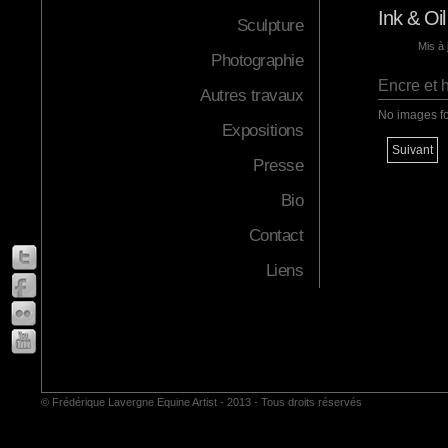
Ink & Oil
Sculpture
Mis à
Photographie
Encre et h
Autres travaux
No images f
Expositions
Suivant
Presse
Bio
Contact
Liens
© Frédérique Lavergne Equine Artist - 2013 - Tous droits réservés