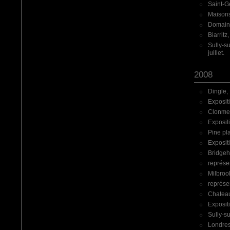
Saint-G
Maisons
Domaine
Biarritz
Sully-su
juillet.
2008
Dingle, 
Exposit
Clonmel
Exposit
Pine pla
Exposit
Bridgeh
représe
Milbrook
représe
Chateau
Exposit
Sully-su
Londres