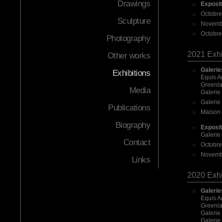
Drawings
Exposit
Octobre
Sculpture
Novembr
Octobre
Photography
2021 Exhi
Other works
Galerie
Exhibitions
Equis A
Greenlan
Media
Galerie
Galerie 
Publications
Maison 
Biography
Exposi
Galerie 
Contact
Octobre
Novembr
Links
2020 Exhi
Galerie
Equis A
Greenlan
Galerie
Galerie 