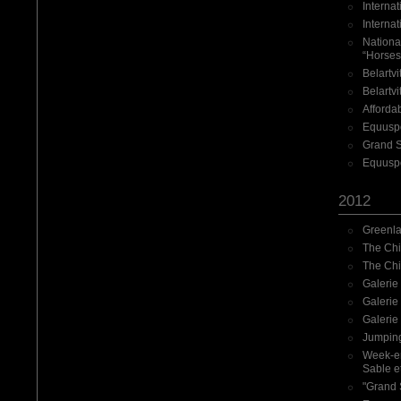
Interna
Interna
Nationa
“Horses
Belartv
Belartv
Affordab
Equuspo
Grand Sa
Equuspo
2012
Greenla
The Chi
The Chi
Galerie
Galerie
Galerie
Jumping
Week-end
Sable e
"Grand 