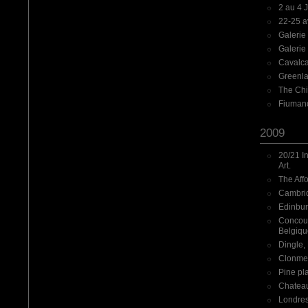
2 au 4 J
22-25 a
Galerie
Galerie
Cavalca
Greenlan
The Chi
Fiumano
2009
20/21 In
Art.
The Affo
Cambridg
Edinbur
Concour
Belgiqu
Dingle,
Clonmel
Pine pl
Chateau
Londres