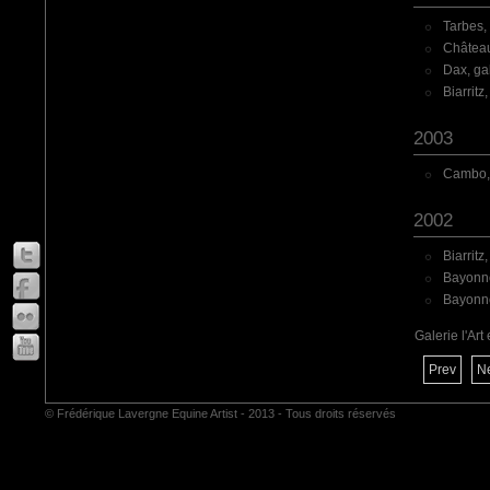
Tarbes,
Château
Dax, gal
Biarritz
2003
Cambo,
2002
Biarrit
Bayonne
Bayonne,
·
Galerie l'Art
Prev
N
© Frédérique Lavergne Equine Artist - 2013 - Tous droits réservés