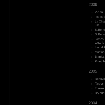
2006
Vic en 
Toulous
La Chap
juin.
St Benoî
St Benoî
Tarbes, 
toute la
Lion d'
Montane
Biarritz
Pine pla
2005
Deauvill
Tarbes, 
Ecresnne
Bry sur
2004