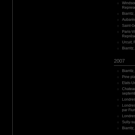
Windsor
Represe
Biarritz
Aubarède
Saint-G
Paris-V
Représe
Urcuit,
Biarrit
2007
Biarritz
Pine pl
Etats-Un
Chateau
septemb
Londres
Londres
par Fium
Londres,
Sully-su
Biarrit