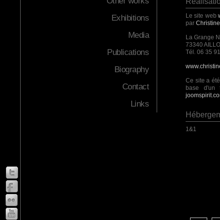
Other works
Réalisatio
Le site web
Exhibitions
par
Christin
Media
La Grange 
73340 AILL
Publications
Tél. 06 35 9
www.christi
Biography
Ce site a ét
Contact
base d'un 
joomspirit.c
Links
Hébergem
1&1